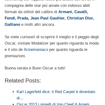
compagnia delle star più amate con indosso abiti
formati da stilisti del calibro di
Armani
,
Cavalli
,
Fendi
,
Prada
,
Jean Paul Gaultier
,
Christian Dior
,
Galliano
e molti altri ancora.
Se siete curiose/i di scoprire il meglio e il peggio degli
Oscar, visitate Modalizer per quanto riguarda la moda
e il sito de
Ilcinemaniaco
per quanto riguarda le
premiazioni.
Buona serata e Buon Oscar a tutti!
Related Posts:
Karl Lagerfeld dice: il Red Carpet è diventato
di…
Oscar 2013 i gioielli di Van Cleef & Arpels…