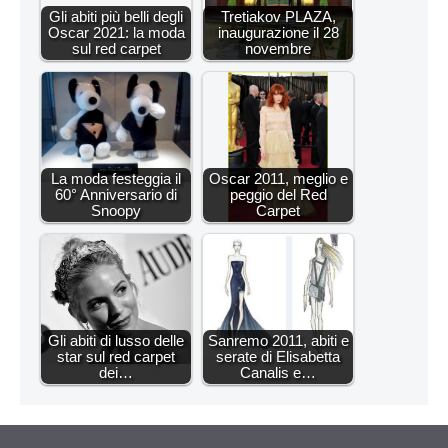
Gli abiti più belli degli
Tretiakov PLAZA,
Oscar 2021: la moda
inaugurazione il 28
sul red carpet
novembre
La moda festeggia il
Oscar 2011, meglio e
60° Anniversario di
peggio del Red
Snoopy
Carpet
Gli abiti di lusso delle
Sanremo 2011, abiti e
star sul red carpet
serate di Elisabetta
dei…
Canalis e…