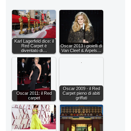
Karl Lagerfeld dice: il
Red Carpet è
Oscar 2013 i gioielli di
diventato di…
Van Cleef & Arpels…
Oscar 2009 - il Red
Oscar 2011: il Red
Carpet pieno di abiti
carpet
griffati