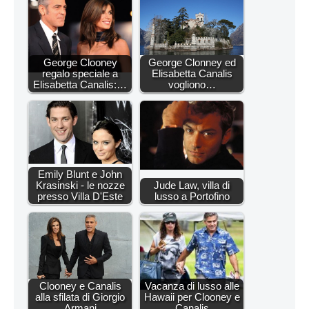
George Clooney
George Clonney ed
regalo speciale a
Elisabetta Canalis
Elisabetta Canalis:…
vogliono…
Emily Blunt e John
Krasinski - le nozze
Jude Law, villa di
presso Villa D'Este
lusso a Portofino
Clooney e Canalis
Vacanza di lusso alle
alla sfilata di Giorgio
Hawaii per Clooney e
Armani
Canalis