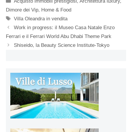
Categorie
Acquisto immobili prestigiosi
,
Architettura luxury
,
Dimore dei Vip
,
Home & Food
Tag
Villa Oleandra in vendita
Work in progress: il Museo Casa Natale Enzo
Ferrari e il Ferrari World Abu Dhabi Theme Park
Shiseido, la Beauty Science Institute-Tokyo