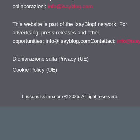
collaborazioni:
info@isayblog.com
This website is part of the IsayBlog! network. For
advertising, press releases and other
opportunities:
info@isayblog.comContattaci
:
info@isa
Dichiarazione sulla Privacy (UE)
Cookie Policy (UE)
Lussuosissimo.com © 2026. All right reserverd.