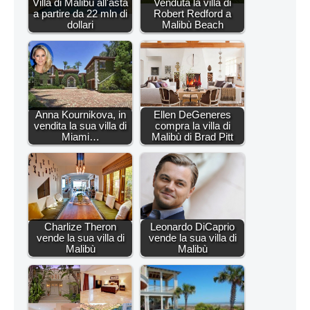
Villa di Malibù all'asta
Venduta la villa di
a partire da 22 mln di
Robert Redford a
dollari
Malibù Beach
Anna Kournikova, in
Ellen DeGeneres
vendita la sua villa di
compra la villa di
Miami…
Malibù di Brad Pitt
Charlize Theron
Leonardo DiCaprio
vende la sua villa di
vende la sua villa di
Malibù
Malibù