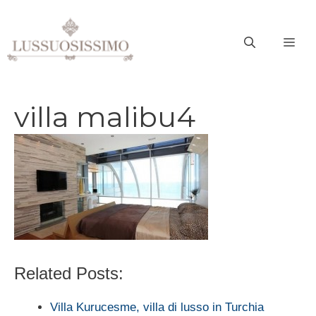
Vai
al
ME
contenuto
villa malibu4
Related Posts:
Villa Kurucesme, villa di lusso in Turchia