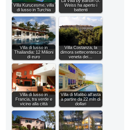
La Villa by Barton G.
Villa Kurucesme, villa
Weiss ha aperto i
di lusso in Turchia
battenti
Villa di lusso in
Villa Costanza, la
Thailandia: 12 Milioni
dimora settecentesca
di euro
veneta dei…
Villa di lusso in
Villa di Malibù all'asta
Francia, tra verde e
a partire da 22 mln di
vicino alla città
dollari