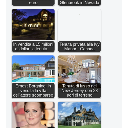
euro
Glenbrook in Nevada
In vendita a 15 milioni
Tenuta privata alla Ivy
di dollari la tenuta…
Manor - Canada
Ernest Borgnine, in
Tenuta di lusso nel
vendita la villa
New Jersey con 28
dell'attore scomparso
acri di terreno