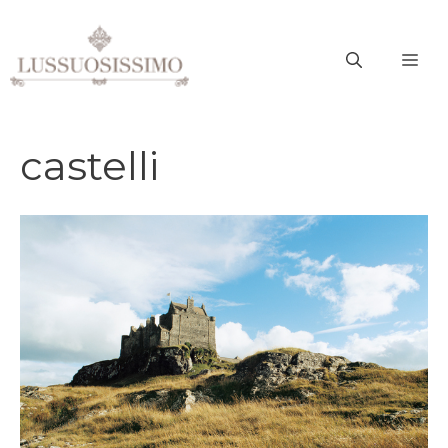
Vai
al
ME
contenuto
castelli