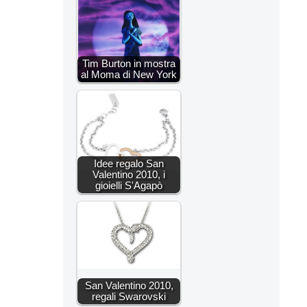
Tim Burton in mostra
al Moma di New York
Idee regalo San
Valentino 2010, i
gioielli S'Agapò
San Valentino 2010,
regali Swarovski