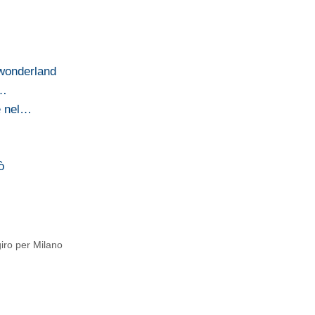
 wonderland
e…
e nel…
ò
giro per Milano