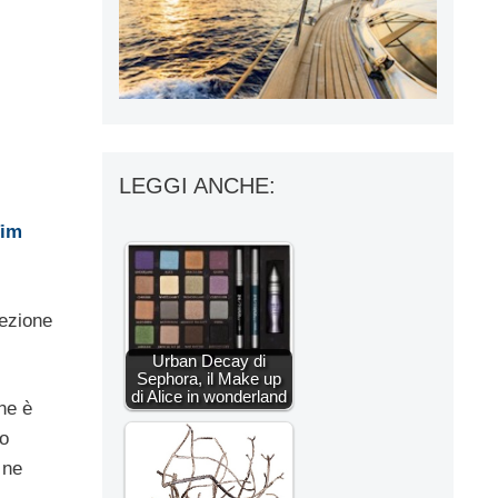
LEGGI ANCHE:
im
lezione
Urban Decay di
Sephora, il Make up
di Alice in wonderland
ne è
io
 ne