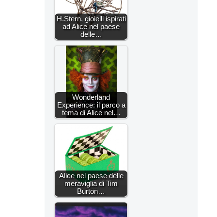
H.Stern, gioielli ispirati
ad Alice nel paese
delle…
Wonderland
Experience: il parco a
tema di Alice nel…
Alice nel paese delle
meraviglia di Tim
Burton…