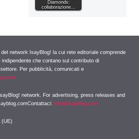
Diamonds:
collaborazione…
e del network IsayBlog! la cui rete editoriale comprende
e indipendente che contano sul contributo di
 settore. Per pubblicità, comunicati e
log.com
 IsayBlog! network. For advertising, press releases and
sayblog.comContattaci
:
info@isayblog.com
y (UE)