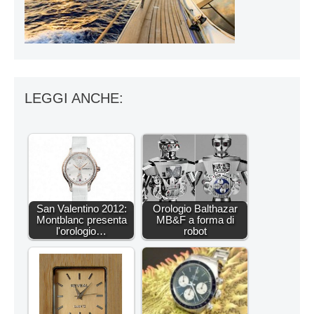
LEGGI ANCHE:
San Valentino 2012:
Orologio Balthazar
Montblanc presenta
MB&F a forma di
l'orologio…
robot