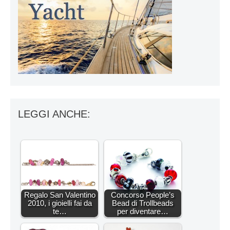
LEGGI ANCHE:
Regalo San Valentino
Concorso People’s
2010, i gioielli fai da
Bead di Trollbeads
te…
per diventare…