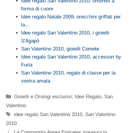
Idee regalo San Valentino 2010: ombrelli a
forma di cuore
Idee regalo Natale 2009, orecchini griffati per
la…
Idee regalo San Valentino 2010, i gioielli
S'Agapò
San Valentino 2010, gioielli Comete
Idee regalo San Valentino 2010, accessori by
Furla
San Valentino 2010, regalo di classe per la
vostra amata
Categorie
Gioielli e Orologi esclusivi
,
Idee Regalo
,
San
Valentino
Tag
idee regalo San Valentino 2010
,
San Valentino
2010
La Compagnia Aerea Emirates inaugura la