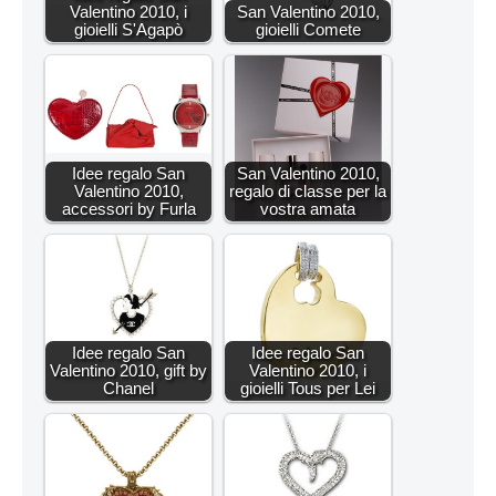
Valentino 2010, i
San Valentino 2010,
gioielli S'Agapò
gioielli Comete
Idee regalo San
San Valentino 2010,
Valentino 2010,
regalo di classe per la
accessori by Furla
vostra amata
Idee regalo San
Idee regalo San
Valentino 2010, gift by
Valentino 2010, i
Chanel
gioielli Tous per Lei