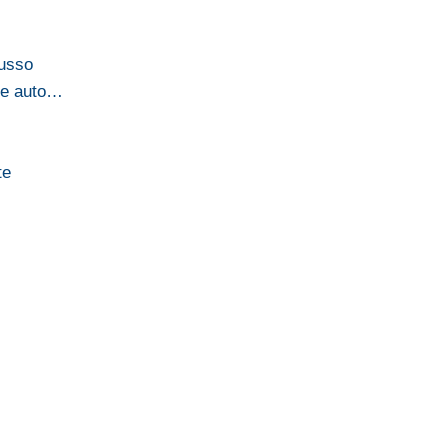
lusso
ue auto…
te