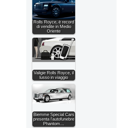
Rolls Royce, è record
di vendite in Medio
Oriente
Valigie Rolls Royce, il
lusso in viaggio
Biemme Special Cars
presenta l'autofunebre
Phantom…