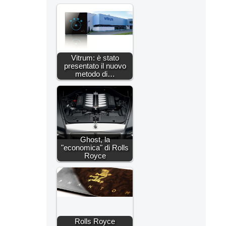
Vitrum: è stato
presentato il nuovo
metodo di…
Ghost, la
"economica" di Rolls
Royce
Rolls Royce