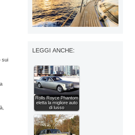
LEGGI ANCHE:
 sui
ra
Rolls Royce Phantom
eletta la migliore auto
à,
di lusso