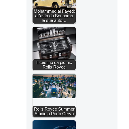
Mohammed al Fayed:
all'asta da Bonhams
le sue auto…
Il cestino da pic nic
Rolls Royce
Rolls Royce Summer
Studio a Porto Cervo