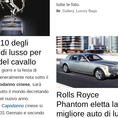
tutte le foto.
Categorie
Gallery
,
Luxury Bags
10 degli
 di lusso per
del cavallo
giorni e la festa di
eneralmente nota sotto il
odanno cinese
, sarà
tutto il mondo decretando
Rolls Royce
 del nuovo anno.
Phantom eletta l
l
Capodanno
cinese si
migliore auto di l
l 31 Gennaio e secondo