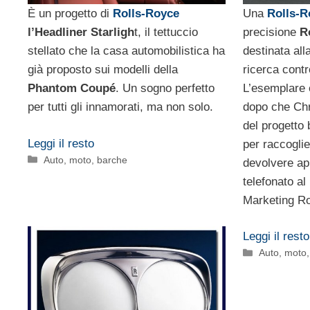
Una
Rolls-R
È un progetto di
Rolls-Royce
precisione
R
l’Headliner Starligh
t, il tettuccio
destinata all
stellato che la casa automobilistica ha
ricerca contr
già proposto sui modelli della
L’esemplare 
Phantom Coupé
. Un sogno perfetto
dopo che Chr
per tutti gli innamorati, ma non solo.
del progetto 
Leggi il resto
per raccoglie
Categorie
Auto, moto, barche
devolvere app
telefonato a
Marketing Ro
Leggi il resto
Categorie
Auto, moto