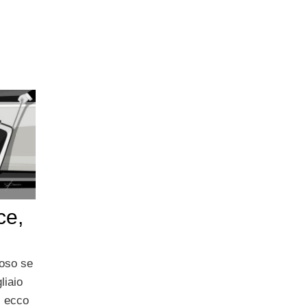
ce,
uoso se
liaio
: ecco