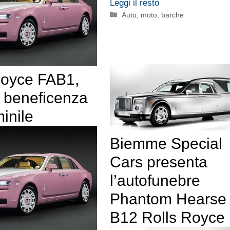
Leggi il resto
Categorie
Auto, moto, barche
Royce FAB1,
e beneficenza
inile
Biemme Special
Cars presenta
l’autofunebre
Phantom Hearse
B12 Rolls Royce