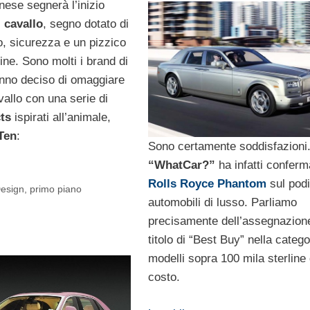
nese segnerà l’inizio
 cavallo
, segno dotato di
o, sicurezza e un pizzico
ine. Sono molti i brand di
nno deciso di omaggiare
vallo con una serie di
ts
ispirati all’animale,
Ten
:
Sono certamente soddisfazioni
“WhatCar?”
ha infatti conferm
Rolls Royce Phantom
sul podi
Design
,
primo piano
automobili di lusso. Parliamo
precisamente dell’assegnazion
titolo di “Best Buy” nella catego
modelli sopra 100 mila sterline 
costo.