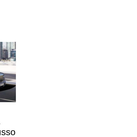
a
usso