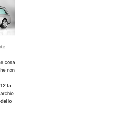
nte
he cosa
che non
12 la
archio
dello