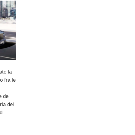
.
ato la
o fra le
e del
ria dei
di