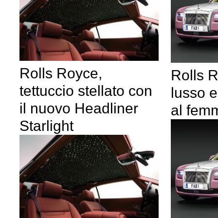
Rolls Royce,
Rolls 
tettuccio stellato con
lusso 
il nuovo Headliner
al femm
Starlight