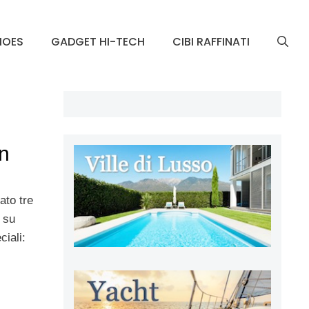
HOES
GADGET HI-TECH
CIBI RAFFINATI
n
ato tre
 su
ciali: