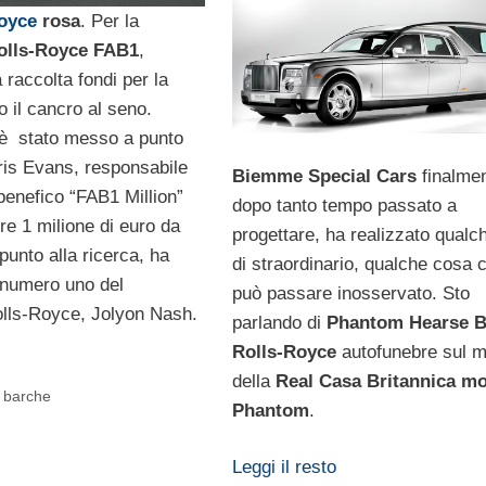
oyce
rosa
. Per la
olls-Royce FAB1
,
a raccolta fondi per la
o il cancro al seno.
è stato messo a punto
is Evans, responsabile
Biemme Special Cars
finalme
benefico “FAB1 Million”
dopo tanto tempo passato a
re 1 milione di euro da
progettare, ha realizzato qualc
unto alla ricerca, ha
di straordinario, qualche cosa 
l numero uno del
può passare inosservato. Sto
lls-Royce, Jolyon Nash.
parlando di
Phantom Hearse B
Rolls-Royce
autofunebre sul m
della
Real Casa Britannica mo
, barche
Phantom
.
Leggi il resto