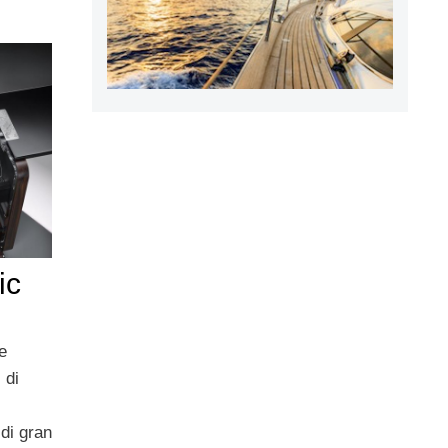
ic
e
 di
 di gran