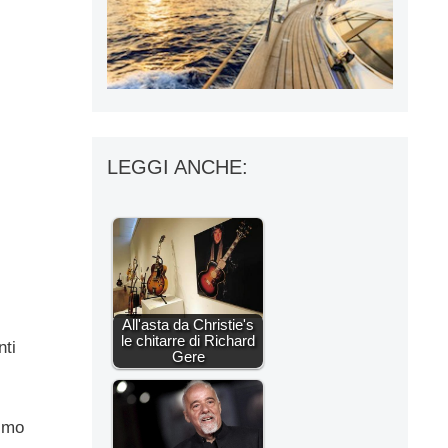
LEGGI ANCHE:
All'asta da Christie's
le chitarre di Richard
nti
Gere
timo