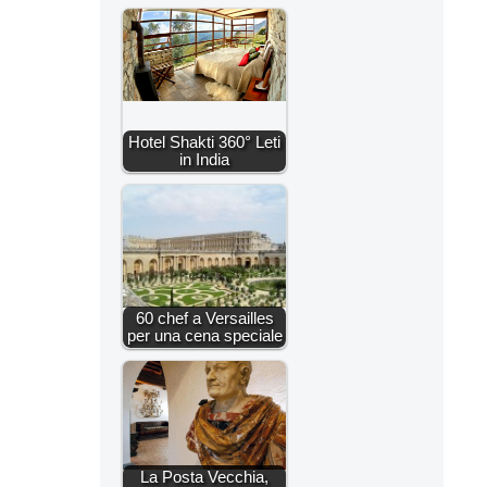
Hotel Shakti 360° Leti
in India
60 chef a Versailles
per una cena speciale
La Posta Vecchia,