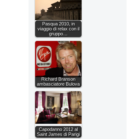
Pasqua 2010, in
viaggio di relax con il
gruppo…
Richard Branson
ambasciatore Bulova
Capodanno 2012 al
Saint James di Parigi