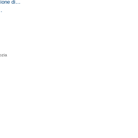
zione di…
5…
ozia