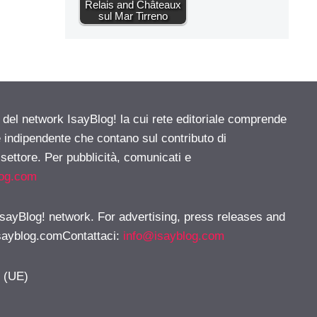
Relais and Châteaux
sul Mar Tirreno
e del network IsayBlog! la cui rete editoriale comprende
e indipendente che contano sul contributo di
 settore. Per pubblicità, comunicati e
log.com
 IsayBlog! network. For advertising, press releases and
sayblog.comContattaci
:
info@isayblog.com
y (UE)