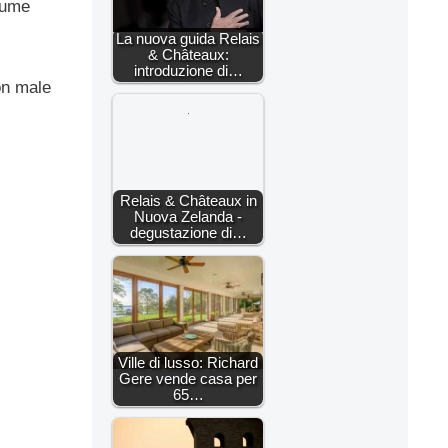
Jaume
La nuova guida Relais
& Châteaux:
introduzione di…
on male
Relais & Châteaux in
Nuova Zelanda -
degustazione di…
Ville di lusso: Richard
Gere vende casa per
65…