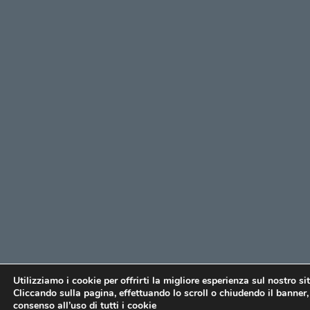
Utilizziamo i cookie per offrirti la migliore esperienza sul nostro si
Cliccando sulla pagina, effettuando lo scroll o chiudendo il banner, 
consenso all’uso di tutti i cookie