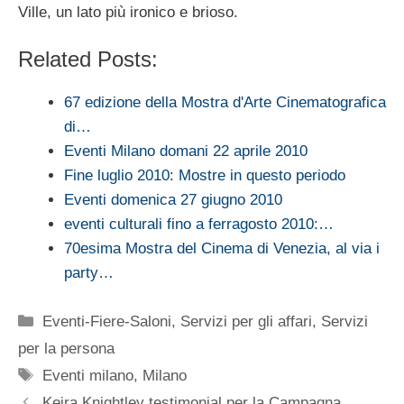
Ville, un lato più ironico e brioso.
Related Posts:
67 edizione della Mostra d'Arte Cinematografica
di…
Eventi Milano domani 22 aprile 2010
Fine luglio 2010: Mostre in questo periodo
Eventi domenica 27 giugno 2010
eventi culturali fino a ferragosto 2010:…
70esima Mostra del Cinema di Venezia, al via i
party…
Categorie
Eventi-Fiere-Saloni
,
Servizi per gli affari
,
Servizi
per la persona
Tag
Eventi milano
,
Milano
Keira Knightley testimonial per la Campagna