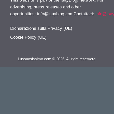
This website is part of the IsayBlog! network. For
advertising, press releases and other
opportunities:
info@isayblog.comContattaci
:
info@isa
Dichiarazione sulla Privacy (UE)
Cookie Policy (UE)
Lussuosissimo.com © 2026. All right reserverd.