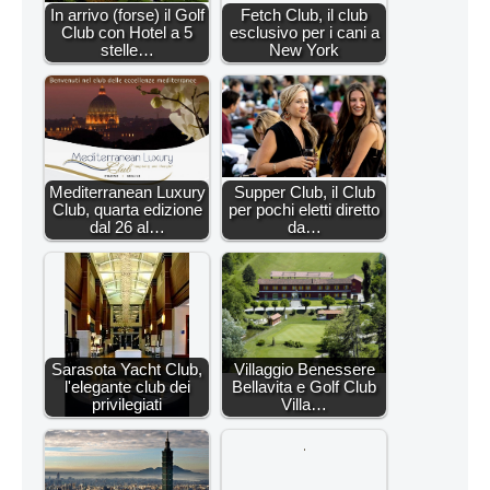
In arrivo (forse) il Golf
Fetch Club, il club
Club con Hotel a 5
esclusivo per i cani a
stelle…
New York
Mediterranean Luxury
Supper Club, il Club
Club, quarta edizione
per pochi eletti diretto
dal 26 al…
da…
Sarasota Yacht Club,
Villaggio Benessere
l'elegante club dei
Bellavita e Golf Club
privilegiati
Villa…