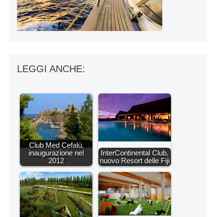
LEGGI ANCHE:
Club Med Cefalù,
inaugurazione nel
InterContinental Club,
2012
nuovo Resort delle Fiji