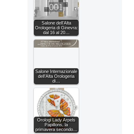
Salone dell'Alta
Orologeria di Ginevra:
dal 16 al 20…
Salone Internazionale
dell’Alta Orologeria
di…
Orologi Lady Arpels
Papillons, la
primavera secondo…