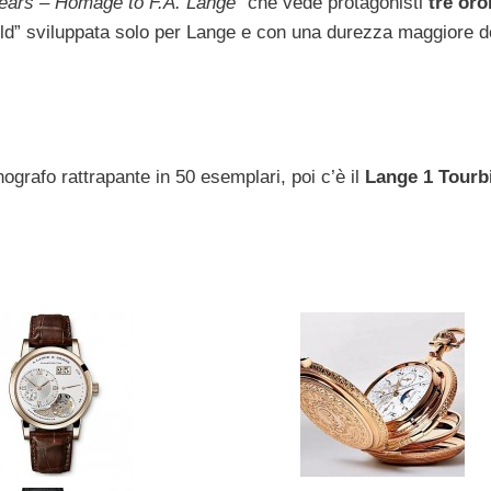
ears – Homage to F.A. Lange
” che vede protagonisti
tre oro
d” sviluppata solo per Lange e con una durezza maggiore d
ografo rattrapante in 50 esemplari, poi c’è il
Lange 1 Tourb