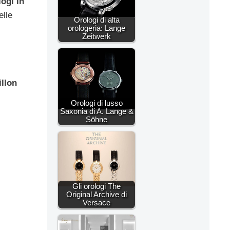
logi in
elle
Orologi di alta
orologeria: Lange
Zeitwerk
illon
Orologi di lusso
Saxonia di A. Lange &
Söhne
Gli orologi The
Original Archive di
Versace