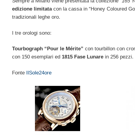
Sempre a Milano viene presentata la collezione “
165 Y
edizione limitata
con la cassa in “Honey Coloured Gol
tradizionali leghe oro.
I tre orologi sono:
Tourbograph “Pour le Mérite”
con tourbillon con cron
con 150 esemplari ed
1815 Fase Lunare
in 256 pezzi.
Fonte
IlSole24ore