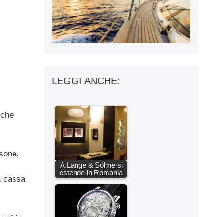
LEGGI ANCHE:
 che
ssone.
A.Lange & Söhne si
estende in Romania
a cassa