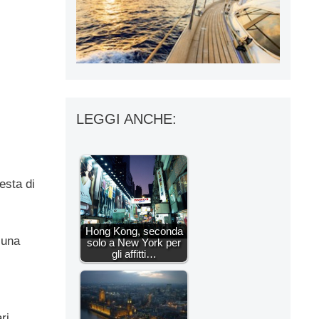
LEGGI ANCHE:
esta di
Hong Kong, seconda
 una
solo a New York per
gli affitti…
ri.