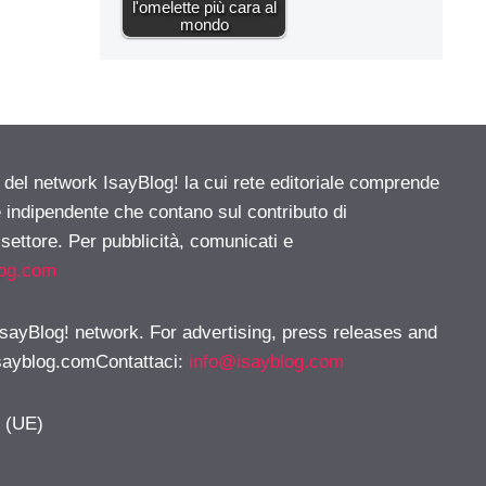
l'omelette più cara al
mondo
e del network IsayBlog! la cui rete editoriale comprende
e indipendente che contano sul contributo di
 settore. Per pubblicità, comunicati e
log.com
 IsayBlog! network. For advertising, press releases and
sayblog.comContattaci
:
info@isayblog.com
y (UE)