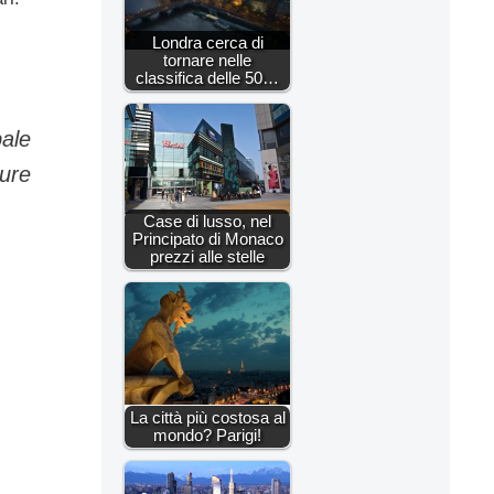
Londra cerca di
tornare nelle
classifica delle 50…
bale
ture
Case di lusso, nel
Principato di Monaco
prezzi alle stelle
La città più costosa al
mondo? Parigi!