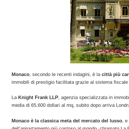
Monaco
, secondo le recenti indagini, è la
città più ca
immobili di prestigio facilitata grazie al sistema fisca
La
Knight Frank LLP
, agenzia specializzata in immobi
media di 65.600 dollari al mq, subito dopo arriva Londr
Monaco è la classica meta del mercato del lusso
, e
dell’appartamento più costoso al mondo, chiamato La Be