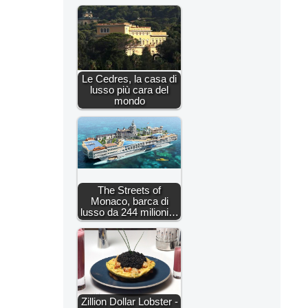
Le Cedres, la casa di
lusso più cara del
mondo
The Streets of
Monaco, barca di
lusso da 244 milioni…
Zillion Dollar Lobster -