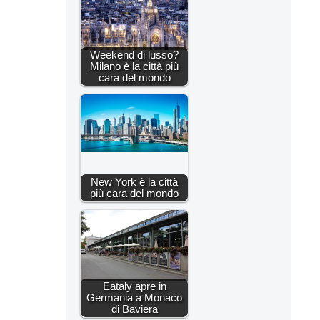
Weekend di lusso?
Milano è la città più
cara del mondo
New York è la città
più cara del mondo
Eataly apre in
Germania a Monaco
di Baviera