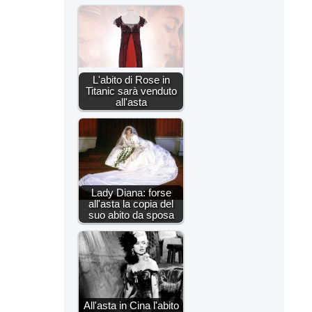
L'abito di Rose in
Titanic sarà venduto
all'asta
Lady Diana: forse
all'asta la copia del
suo abito da sposa
All'asta in Cina l'abito