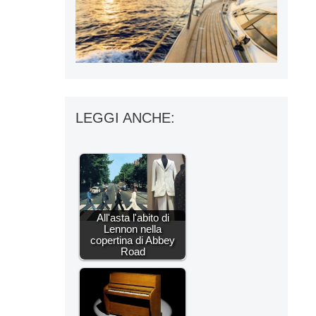
LEGGI ANCHE:
All'asta l'abito di
Lennon nella
copertina di Abbey
Road