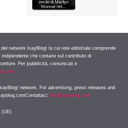
verde di Marilyn
Monroe nel…
e del network IsayBlog! la cui rete editoriale comprende
e indipendente che contano sul contributo di
 settore. Per pubblicità, comunicati e
log.com
 IsayBlog! network. For advertising, press releases and
sayblog.comContattaci
:
info@isayblog.com
y (UE)