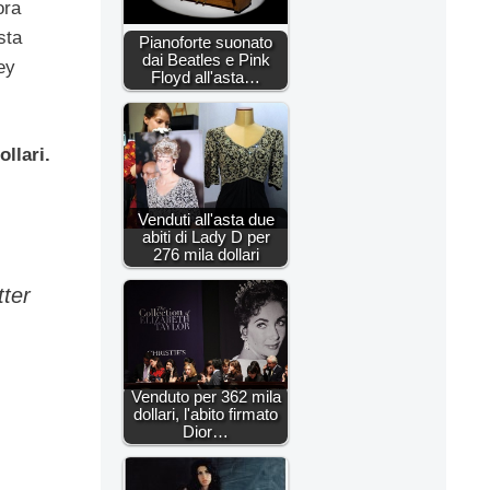
ora
sta
Pianoforte suonato
dai Beatles e Pink
ey
Floyd all'asta…
ollari.
Venduti all'asta due
abiti di Lady D per
276 mila dollari
tter
Venduto per 362 mila
dollari, l'abito firmato
Dior…