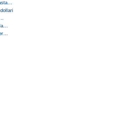
'asta…
dollari
r…
lla…
per…