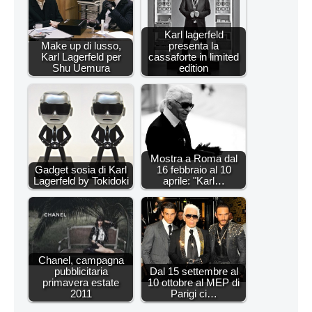
Karl lagerfeld
Make up di lusso,
presenta la
Karl Lagerfeld per
cassaforte in limited
Shu Uemura
edition
Mostra a Roma dal
Gadget sosia di Karl
16 febbraio al 10
Lagerfeld by Tokidoki
aprile: "Karl…
Chanel, campagna
pubblicitaria
Dal 15 settembre al
primavera estate
10 ottobre al MEP di
2011
Parigi ci…