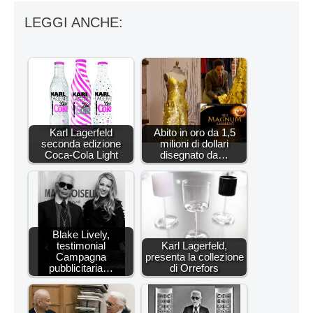
LEGGI ANCHE:
Karl Lagerfeld
Abito in oro da 1,5
seconda edizione
milioni di dollari
Coca-Cola Light
disegnato da…
Blake Lively,
testimonial
Karl Lagerfeld,
Campagna
presenta la collezione
pubblicitaria…
di Orrefors