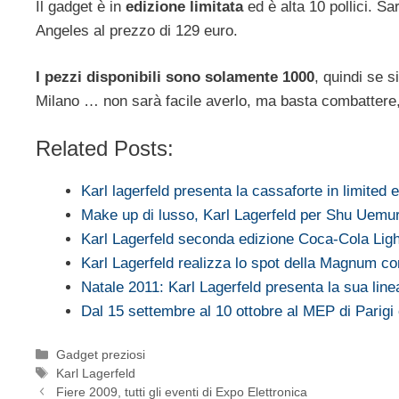
Il gadget è in
edizione limitata
ed è alta 10 pollici. S
Angeles al prezzo di 129 euro.
I pezzi disponibili sono solamente 1000
, quindi se s
Milano … non sarà facile averlo, ma basta combattere, 
Related Posts:
Karl lagerfeld presenta la cassaforte in limited e
Make up di lusso, Karl Lagerfeld per Shu Uemu
Karl Lagerfeld seconda edizione Coca-Cola Ligh
Karl Lagerfeld realizza lo spot della Magnum 
Natale 2011: Karl Lagerfeld presenta la sua lin
Dal 15 settembre al 10 ottobre al MEP di Parigi
Categorie
Gadget preziosi
Tag
Karl Lagerfeld
Fiere 2009, tutti gli eventi di Expo Elettronica