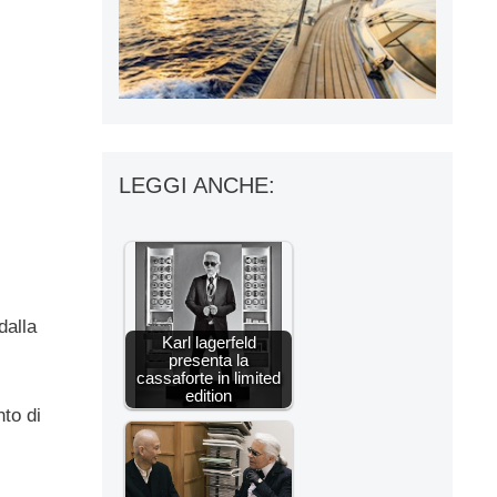
LEGGI ANCHE:
dalla
Karl lagerfeld
presenta la
cassaforte in limited
edition
nto di