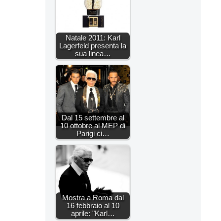
Natale 2011: Karl
Lagerfeld presenta la
sua linea…
Dal 15 settembre al
10 ottobre al MEP di
Parigi ci…
Mostra a Roma dal
16 febbraio al 10
aprile: "Karl…