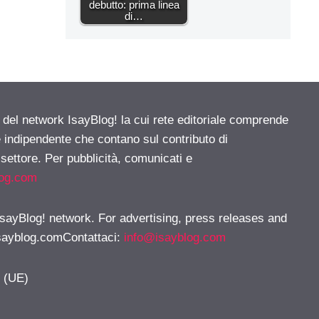
debutto: prima linea
di…
e del network IsayBlog! la cui rete editoriale comprende
e indipendente che contano sul contributo di
 settore. Per pubblicità, comunicati e
log.com
 IsayBlog! network. For advertising, press releases and
sayblog.comContattaci
:
info@isayblog.com
y (UE)