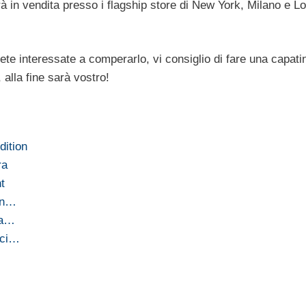
arà in vendita presso i flagship store di New York, Milano e L
iete interessate a comperarlo, vi consiglio di fare una capati
alla fine sarà vostro!
dition
ra
t
con…
ea…
 ci…