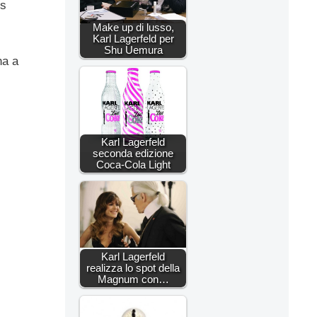
os
Make up di lusso,
Karl Lagerfeld per
Shu Uemura
na a
Karl Lagerfeld
seconda edizione
Coca-Cola Light
Karl Lagerfeld
realizza lo spot della
Magnum con…