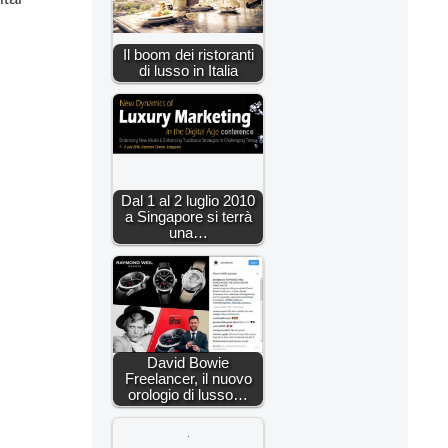
Il boom dei ristoranti
di lusso in Italia
Dal 1 al 2 luglio 2010
a Singapore si terrà
una…
David Bowie
Freelancer, il nuovo
orologio di lusso…