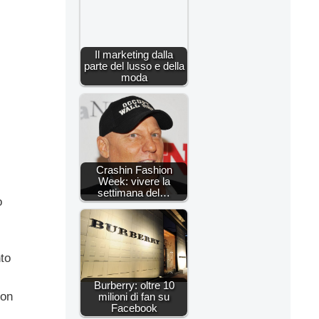
Il marketing dalla
parte del lusso e della
moda
Crashin Fashion
Week: vivere la
settimana del…
o
to
Burberry: oltre 10
con
milioni di fan su
Facebook