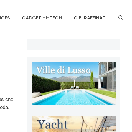
HOES
GADGET HI-TECH
CIBI RAFFINATI
as che
moda.