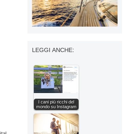
LEGGI ANCHE:
I cani più ricchi del
mondo su Instagram
ital