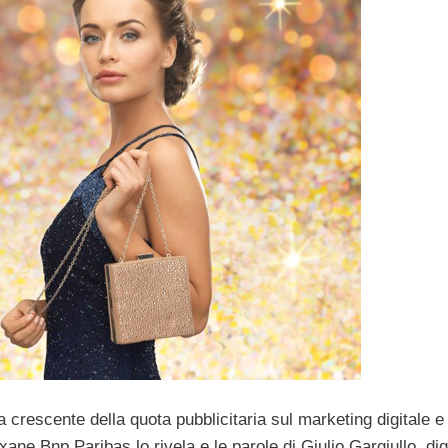
 crescente della quota pubblicitaria sul marketing digitale e
xane Bnp Paribas lo rivela e le parole di Giulio Gargiullo, dig