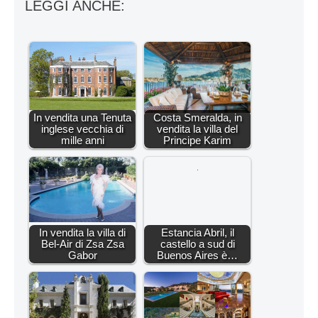
LEGGI ANCHE:
In vendita una Tenuta
Costa Smeralda, in
inglese vecchia di
vendita la villa del
mille anni
Principe Karim
In vendita la villa di
Estancia Abril, il
Bel-Air di Zsa Zsa
castello a sud di
Gabor
Buenos Aires è…