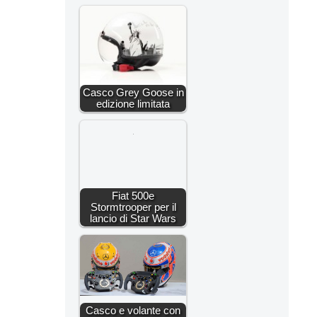
Casco Grey Goose in
edizione limitata
Fiat 500e
Stormtrooper per il
lancio di Star Wars
Casco e volante con