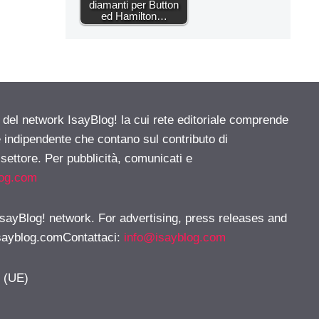
diamanti per Button
ed Hamilton…
e del network IsayBlog! la cui rete editoriale comprende
e indipendente che contano sul contributo di
 settore. Per pubblicità, comunicati e
log.com
 IsayBlog! network. For advertising, press releases and
sayblog.comContattaci
:
info@isayblog.com
y (UE)