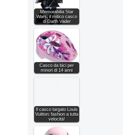
Memorabilia Star
Wars, il mitico casco
di Darth Vader
Casco da bici per
minori di 14 anni
Il casco targato Louis
Vuitton: fashion a tutta
velocità!