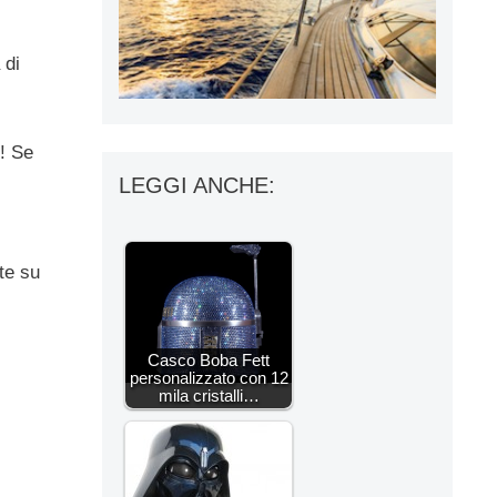
 di
! Se
LEGGI ANCHE:
te su
Casco Boba Fett
personalizzato con 12
mila cristalli…