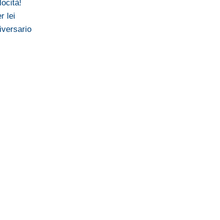
locità!
r lei
iversario