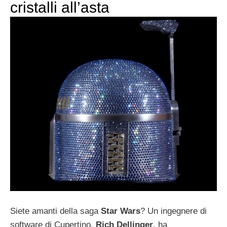
cristalli all’asta
Siete amanti della saga
Star Wars
? Un ingegnere di
software di Cupertino,
Rich Dellinger
, ha