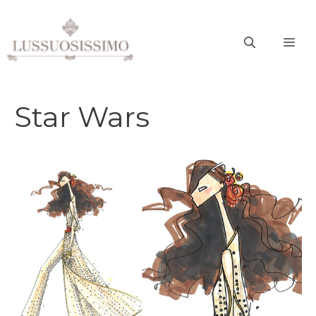
Vai
al
ME
contenuto
Star Wars