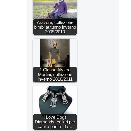
Aravore, collezione
bimbi autunno inverno
2009/2010
1 Classe Alviero
Martini, collezione
inverno 2010/2011
I Love Dogs
Diamonds, collari per
cani a partire da…