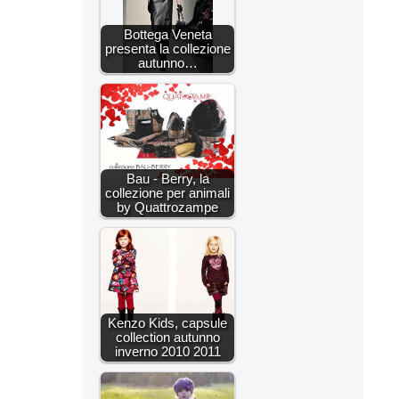
Bottega Veneta
presenta la collezione
autunno…
Bau - Berry, la
collezione per animali
by Quattrozampe
Kenzo Kids, capsule
collection autunno
inverno 2010 2011