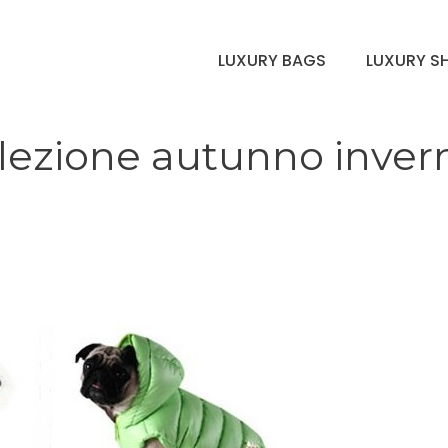
LUXURY BAGS
LUXURY S
llezione autunno inver