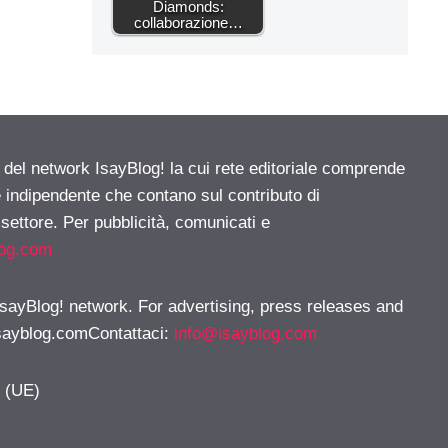
Diamonds:
collaborazione…
e del network IsayBlog! la cui rete editoriale comprende
e indipendente che contano sul contributo di
 settore. Per pubblicità, comunicati e
log.com
 IsayBlog! network. For advertising, press releases and
sayblog.comContattaci
:
info@isayblog.com
y (UE)