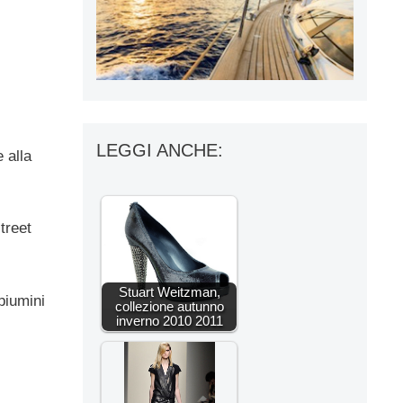
LEGGI ANCHE:
 alla
treet
Stuart Weitzman,
 piumini
collezione autunno
inverno 2010 2011