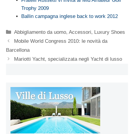
Fratelli Rossetti vi invita al Mid Amateur Golf
Trophy 2009
Ballin campagna inglese back to work 2012
Categorie
Abbigliamento da uomo
,
Accessori
,
Luxury Shoes
Mobile World Congress 2010: le novità da
Barcellona
Mariotti Yacht, specializzata negli Yacht di lusso