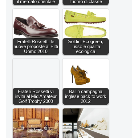
il mercato orientale
l’uomo di classe
Fratelli Rossetti, le
Soldini Ecogreen,
nuove proposte al Pitti
lusso e qualità
Uomo 2010
ecologica
Fratelli Rossetti vi
Ballin campagna
invita al Mid Amateur
inglese back to work
Golf Trophy 2009
2012