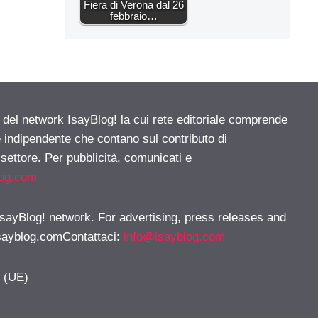
Fiera di Verona dal 26
febbraio…
e del network IsayBlog! la cui rete editoriale comprende
e indipendente che contano sul contributo di
 settore. Per pubblicità, comunicati e
log.com
 IsayBlog! network. For advertising, press releases and
sayblog.comContattaci
:
info@isayblog.com
y (UE)