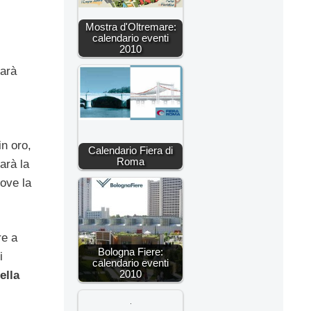
Mostra d'Oltremare:
calendario eventi
2010
sarà
in oro,
Calendario Fiera di
Roma
sarà la
dove la
re a
Bologna Fiere:
i
calendario eventi
2010
ella