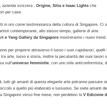
, azienda svizzera ,
Origine, Sitia e Isaac Lights
che
ori per case.
ti in oro come testimonianza della cultura di Singapore. Ci 
 artisti contemporanei, allo stesso tempo, gallerie di arte
Art e Yang Gallery da Singapore
mostreranno i nuovi trend.
no per proporre attraverso il lusso i suoi capolavori, quelli 
ra arte, lusso e storia, inoltre la peculiarità dei suoi lavori 
sa sull’
universo femminile
, con uno stile anticonformista, 
i
, tutti gli amanti di questa elegante arte potranno passare o
 piccolo a quello più elaborato e lussuoso. Se siete amanti de
so a Singapore verso fine mese, non perdetevi la
V Edizione d