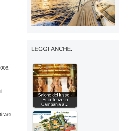
LEGGI ANCHE:
2008,
l
Salone del lusso -
Eccellenze in
Campania a…
tirare