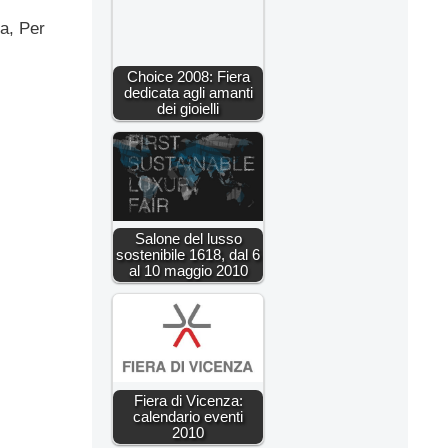
a, Per
Choice 2008: Fiera
dedicata agli amanti
dei gioielli
Salone del lusso
sostenibile 1618, dal 6
al 10 maggio 2010
Fiera di Vicenza:
calendario eventi
2010