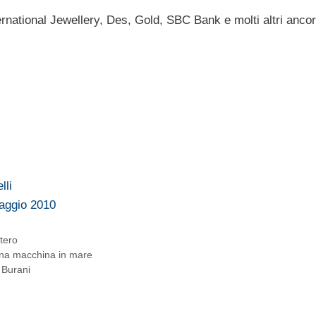
rnational Jewellery, Des, Gold, SBC Bank e molti altri ancor
lli
maggio 2010
stero
 una macchina in mare
 Burani