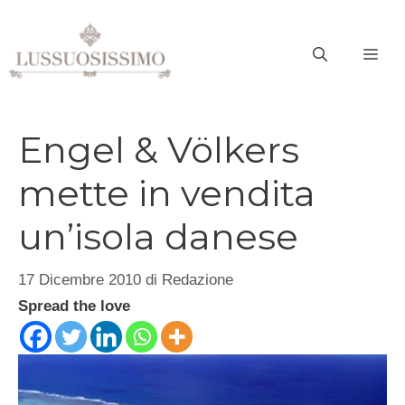
Vai
al
ME
contenuto
Engel & Völkers
mette in vendita
un’isola danese
17 Dicembre 2010
di
Redazione
Spread the love