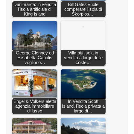
Danimarca: in vendita
Bill Gates vuole
l'isola artificiale di
comperare l'isola di
King Island
Skorpios,…
George Clonney ed
Villa più Isola in
Elisabetta Canalis
vendita a largo delle
vogliono…
coste…
Engel & Volkers aletta
In Vendita Scott
agenzia immobiliare
Island, l'isola privata a
di lusso
largo di…