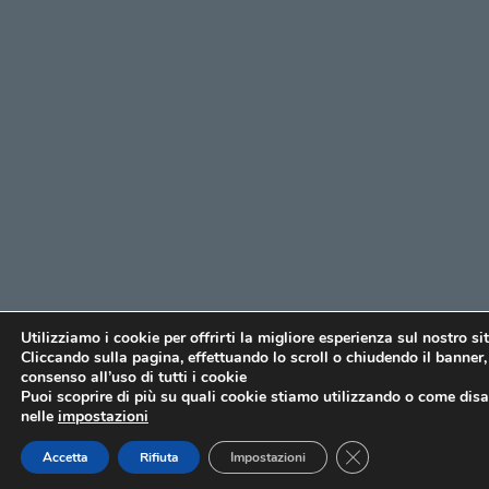
Utilizziamo i cookie per offrirti la migliore esperienza sul nostro si
Cliccando sulla pagina, effettuando lo scroll o chiudendo il banner, 
consenso all’uso di tutti i cookie
Puoi scoprire di più su quali cookie stiamo utilizzando o come disat
nelle
impostazioni
CLOSE GDPR COO
Accetta
Rifiuta
Impostazioni