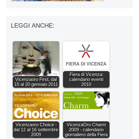
LEGGI ANCHE:
Fiera di Vicenza:
Vicenzaoro First, dal
calendario eventi
15 al 20 gennaio 2011
2010
Vicenzaoro Choice -
VicenzaOro Charm
dal 12 al 16 settembre
2009 - calendario
2009
giornaliero della Fiera