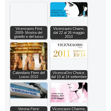
Vicenzaoro First
Vicenzaoro Charm,
2009- Mostra del
dal 22 al 26 maggio
gioiello e del lusso
2010
Calendario Fiere del
VicenzaOro Choice,
Lusso 2010
dal 10 al 14 settembre
Verona Fiere:
Vicenzaoro Charme,