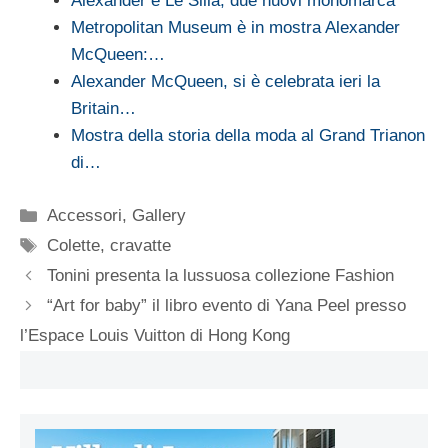
Alexander e Le Silla, due nuovi monomarca
Metropolitan Museum è in mostra Alexander
McQueen:…
Alexander McQueen, si è celebrata ieri la
Britain…
Mostra della storia della moda al Grand Trianon
di…
Categorie
Accessori
,
Gallery
Tag
Colette
,
cravatte
Tonini presenta la lussuosa collezione Fashion
“Art for baby” il libro evento di Yana Peel presso
l’Espace Louis Vuitton di Hong Kong