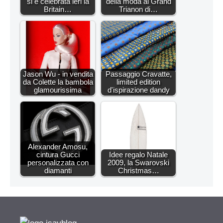
si è celebrata ieri la
della moda al Grand
Britain…
Trianon di…
Jason Wu - in vendita
Passaggio Cravatte,
da Colette la bambola
limited edition
glamourissima
d'ispirazione dandy
Alexander Amosu,
cintura Gucci
Idee regalo Natale
personalizzata con
2009, la Swarovski
diamanti
Christmas…