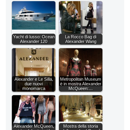
Yacht di lusso: Ocean
La Rocco Bag di
Alexander 120
Alexander Wang
Alexander e Le Silla,
Metropolitan Museum
due nuovi
è in mostra Alexander
monomarca
McQueen:…
Alexander McQueen,
Mostra della storia