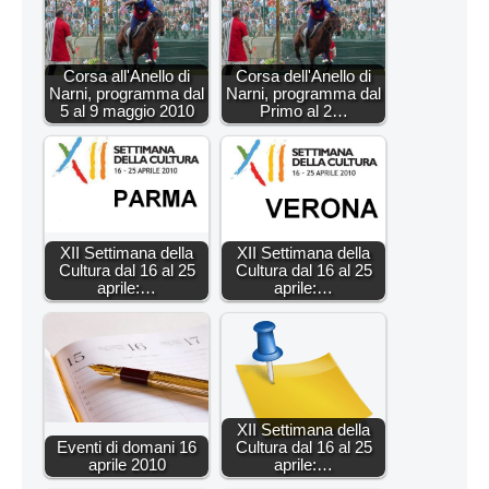
Corsa all'Anello di
Corsa dell'Anello di
Narni, programma dal
Narni, programma dal
5 al 9 maggio 2010
Primo al 2…
XII Settimana della
XII Settimana della
Cultura dal 16 al 25
Cultura dal 16 al 25
aprile:…
aprile:…
XII Settimana della
Eventi di domani 16
Cultura dal 16 al 25
aprile 2010
aprile:…