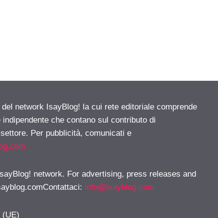
e del network IsayBlog! la cui rete editoriale comprende
e indipendente che contano sul contributo di
 settore. Per pubblicità, comunicati e
log.com
 IsayBlog! network. For advertising, press releases and
sayblog.comContattaci
:
info@isayblog.com
y (UE)