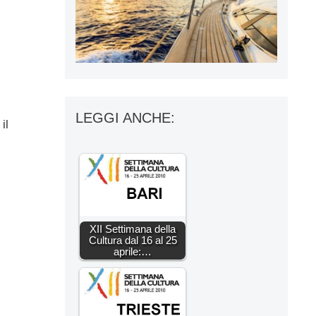
LEGGI ANCHE:
il
XII Settimana della
Cultura dal 16 al 25
aprile:…