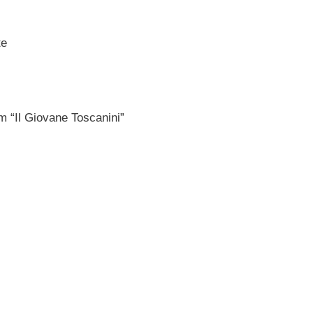
te
m “Il Giovane Toscanini”
…
…
…
…
…
…