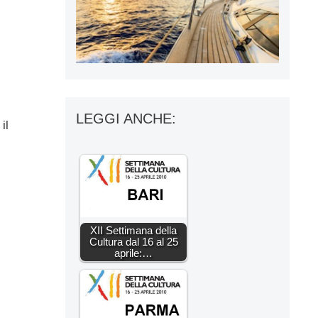
LEGGI ANCHE:
il
XII Settimana della
Cultura dal 16 al 25
aprile:…