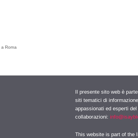
…
…
…
li a Roma
Il presente sito web è part
siti tematici di informazion
appassionati ed esperti del
collaborazioni:
info@isayb
This website is part of the