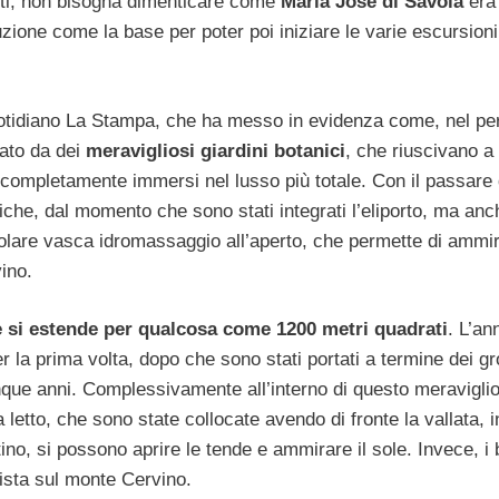
etti, non bisogna dimenticare come
Maria José di Savoia
era
zione come la base per poter poi iniziare le varie escursioni
quotidiano La Stampa, che ha messo in evidenza come, nel pe
iato da dei
meravigliosi giardini botanici
, che riuscivano a
 completamente immersi nel lusso più totale. Con il passare 
fiche, dal momento che sono stati integrati l’eliporto, ma an
colare vasca idromassaggio all’aperto, che permette di ammi
ino.
e si estende per qualcosa come 1200 metri quadrati
. L’an
r la prima volta, dopo che sono stati portati a termine dei gr
 cinque anni. Complessivamente all’interno di questo meravigli
letto, che sono state collocate avendo di fronte la vallata, i
ino, si possono aprire le tende e ammirare il sole. Invece, i 
ista sul monte Cervino.