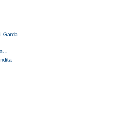
di Garda
 da…
endita