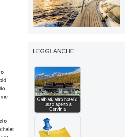
LEGGI ANCHE:
zo
oid
llo
enne
Galbiati, altro hotel di
lusso aperto a
Cervinia
elo
 chalet