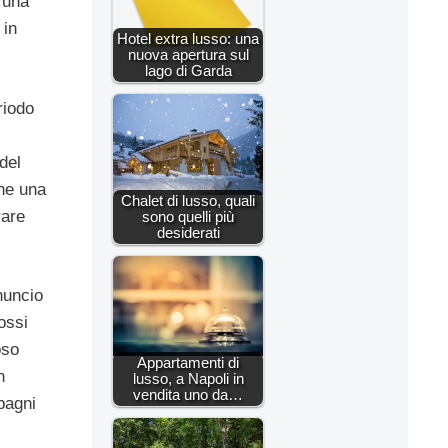
 una
 in
Hotel extra lusso: una
nuova apertura sul
lago di Garda
riodo
del
che una
Chalet di lusso, quali
rare
sono quelli più
desiderati
nuncio
ossi
oso
Appartamenti di
n
lusso, a Napoli in
vendita uno da…
bagni