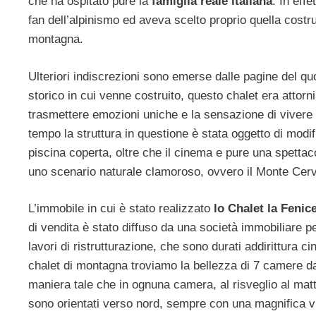
che ha ospitato pure la
famiglia reale italiana
. In eff
fan dell’alpinismo ed aveva scelto proprio quella costru
montagna.
Ulteriori indiscrezioni sono emerse dalle pagine del 
storico in cui venne costruito, questo chalet era attorn
trasmettere emozioni uniche e la sensazione di vivere
tempo la struttura in questione è stata oggetto di modi
piscina coperta, oltre che il cinema e pure una spetta
uno scenario naturale clamoroso, ovvero il Monte Cerv
L’immobile in cui è stato realizzato
lo Chalet la Fenic
di vendita è stato diffuso da una società immobiliare pe
lavori di ristrutturazione, che sono durati addirittura
chalet di montagna troviamo la bellezza di 7 camere da 
maniera tale che in ognuna camera, al risveglio al matt
sono orientati verso nord, sempre con una magnifica v