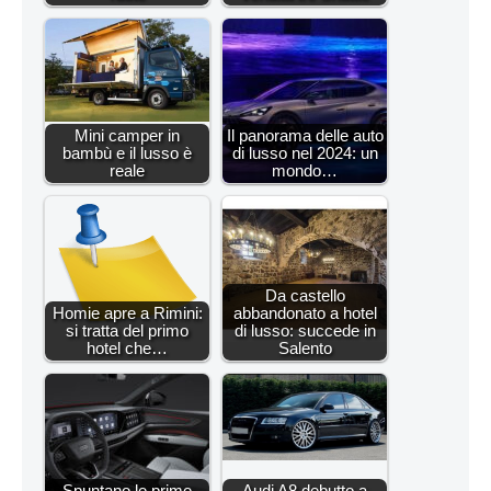
Mini camper in
Il panorama delle auto
bambù e il lusso è
di lusso nel 2024: un
reale
mondo…
Da castello
Homie apre a Rimini:
abbandonato a hotel
si tratta del primo
di lusso: succede in
hotel che…
Salento
Spuntano le prime
Audi A8 debutto a