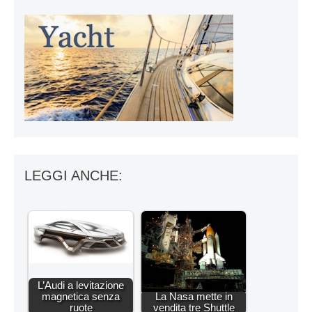
LEGGI ANCHE:
L’Audi a levitazione
magnetica senza
La Nasa mette in
ruote
vendita tre Shuttle