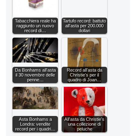
Tabacchiera reale ha
Tartufo record: battuto
raggiunto un nuovo
all'asta per 200.000
record di…
dollari
Da Bonhams all'asta
Record all'asta da
il 30 novembre delle
Christie's per il
penne…
quadro di Joan…
Asta Bonhams a
All'asta da Christie's
Londra: vendite
una collezione di
record per i quadri…
peluche