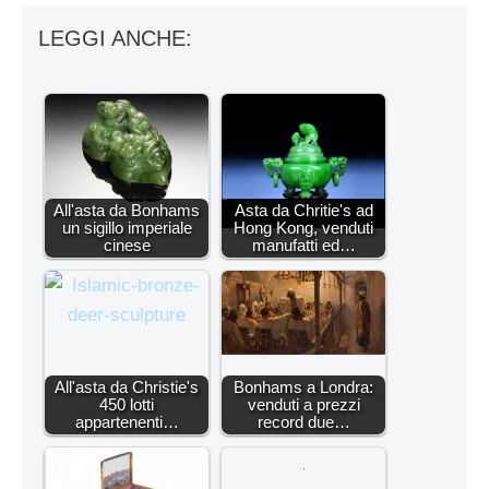
LEGGI ANCHE:
All'asta da Bonhams
Asta da Chritie's ad
un sigillo imperiale
Hong Kong, venduti
cinese
manufatti ed…
All'asta da Christie's
Bonhams a Londra:
450 lotti
venduti a prezzi
appartenenti…
record due…