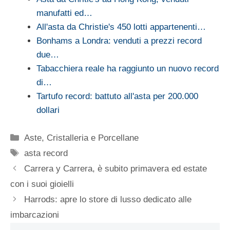
manufatti ed…
All'asta da Christie's 450 lotti appartenenti…
Bonhams a Londra: venduti a prezzi record
due…
Tabacchiera reale ha raggiunto un nuovo record
di…
Tartufo record: battuto all'asta per 200.000
dollari
Categorie
Aste
,
Cristalleria e Porcellane
Tag
asta record
Carrera y Carrera, è subito primavera ed estate
con i suoi gioielli
Harrods: apre lo store di lusso dedicato alle
imbarcazioni