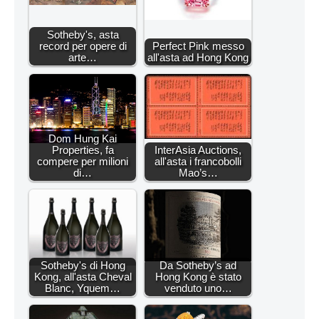
Sotheby's, asta
record per opere di
Perfect Pink messo
arte…
all'asta ad Hong Kong
Dom Hung Kai
Properties, fa
InterAsia Auctions,
compere per milioni
all'asta i francobolli
di…
Mao’s…
Sotheby's di Hong
Da Sotheby’s ad
Kong, all'asta Cheval
Hong Kong è stato
Blanc, Yquem…
venduto uno…