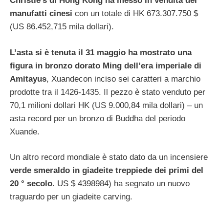
Christie’s di Hong Kong ha messo in vendita dei
manufatti cinesi
con un totale di HK 673.307.750 $
(US 86.452,715 mila dollari).
L’asta si è tenuta il 31 maggio ha mostrato una
figura in bronzo dorato Ming dell’era imperiale di
Amitayus
, Xuandecon inciso sei caratteri a marchio
prodotte tra il 1426-1435. Il pezzo è stato venduto per
70,1 milioni dollari HK (US 9.000,84 mila dollari) – un
asta record per un bronzo di Buddha del periodo
Xuande.
Un altro record mondiale è stato dato da un incensiere
verde smeraldo in giadeite treppiede dei primi del
20 ° secolo
. US $ 4398984) ha segnato un nuovo
traguardo per un giadeite carving.