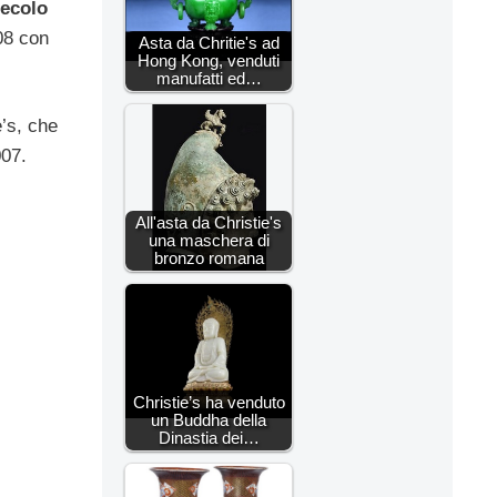
secolo
008 con
Asta da Chritie's ad
Hong Kong, venduti
manufatti ed…
e’s, che
007.
All'asta da Christie's
una maschera di
bronzo romana
Christie’s ha venduto
un Buddha della
Dinastia dei…