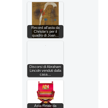
Record all'asta da
Christie's per il
quadro di Joan…
Discorsi di Abraham
Lincoln venduti dalla
casa…
Asta Reale da