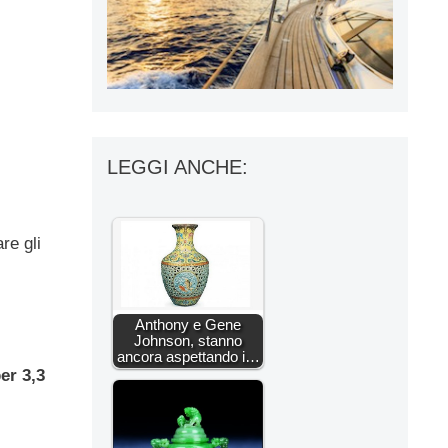
LEGGI ANCHE:
re gli
Anthony e Gene
Johnson, stanno
ancora aspettando i…
er 3,3