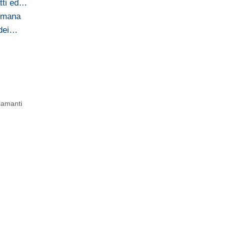
tti ed…
romana
 dei…
iamanti