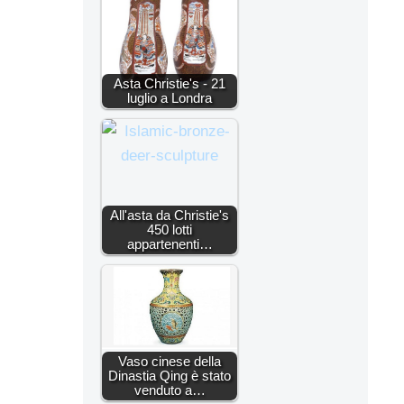
Asta Christie's - 21
luglio a Londra
All'asta da Christie's
450 lotti
appartenenti…
Vaso cinese della
Dinastia Qing è stato
venduto a…