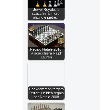
Jewel Royale: la
scacchiera in oro,
platino e pietre…
Regalo Natale 2010:
la scacchiera Ralph
Lauren
Backgammon targato
Ferrari: un idea regalo
per Natale 2008