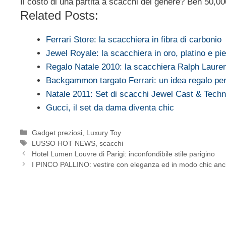
Il costo di una partita a scacchi del genere? Ben 50,00
Related Posts:
Ferrari Store: la scacchiera in fibra di carbonio
Jewel Royale: la scacchiera in oro, platino e pi
Regalo Natale 2010: la scacchiera Ralph Laure
Backgammon targato Ferrari: un idea regalo pe
Natale 2011: Set di scacchi Jewel Cast & Tech
Gucci, il set da dama diventa chic
Categorie
Gadget preziosi
,
Luxury Toy
Tag
LUSSO HOT NEWS
,
scacchi
Hotel Lumen Louvre di Parigi: inconfondibile stile parigino
I PINCO PALLINO: vestire con eleganza ed in modo chic anc