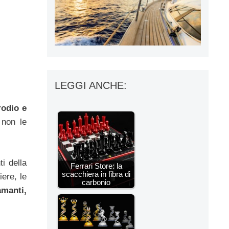
LEGGI ANCHE:
rodio e
 non le
i della
Ferrari Store: la
scacchiera in fibra di
iere, le
carbonio
amanti,