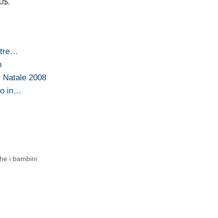
0$.
etre…
n
r Natale 2008
no in…
he i bambini