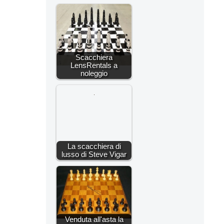
Scacchiera
LensRentals a
noleggio
La scacchiera di
lusso di Steve Vigar
Venduta all'asta la