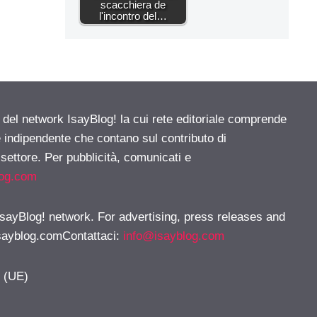
scacchiera de
l'incontro del…
e del network IsayBlog! la cui rete editoriale comprende
e indipendente che contano sul contributo di
 settore. Per pubblicità, comunicati e
log.com
 IsayBlog! network. For advertising, press releases and
sayblog.comContattaci
:
info@isayblog.com
y (UE)