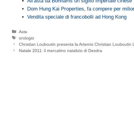
All'asta da Bonhams un sigillo imperiale cinese
Dom Hung Kai Properties, fa compere per milio
Vendita speciale di francobolli ad Hong Kong
Categorie
Aste
Tag
orologio
Christian Louboutin presenta la Artemis Christian Louboutin
Natale 2011: il mercatino natalizio di Desdra