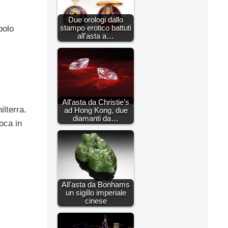
Due orologi dallo
stampo erotico battuti
bolo
all'asta a…
All'asta da Christie’s
ilterra.
ad Hong Kong, due
diamanti da…
poca in
All'asta da Bonhams
un sigillo imperiale
cinese