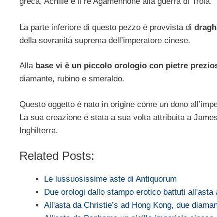
greca, Achille e il re Agamennone alla guerra di Troia.
La parte inferiore di questo pezzo è provvista di
dragh
della sovranità suprema dell’imperatore cinese.
Alla
base vi è un piccolo orologio con pietre prezio
diamante, rubino e smeraldo.
Questo oggetto è nato in origine come un dono all’impera
La sua creazione è stata a sua volta attribuita a James C
Inghilterra.
Related Posts:
Le lussuosissime aste di Antiquorum
Due orologi dallo stampo erotico battuti all'ast
All'asta da Christie’s ad Hong Kong, due diama