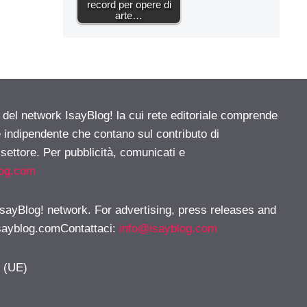
record per opere di
arte…
e del network IsayBlog! la cui rete editoriale comprende
e indipendente che contano sul contributo di
 settore. Per pubblicità, comunicati e
log.com
 IsayBlog! network. For advertising, press releases and
sayblog.comContattaci
:
info@isayblog.com
y (UE)