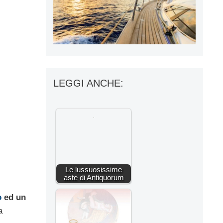
LEGGI ANCHE:
Le lussuosissime
aste di Antiquorum
o
ed un
a