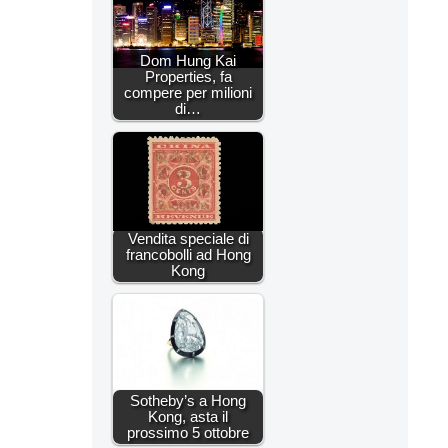
Dom Hung Kai
Properties, fa
compere per milioni
di…
Vendita speciale di
francobolli ad Hong
Kong
Sotheby’s a Hong
Kong, asta il
prossimo 5 ottobre