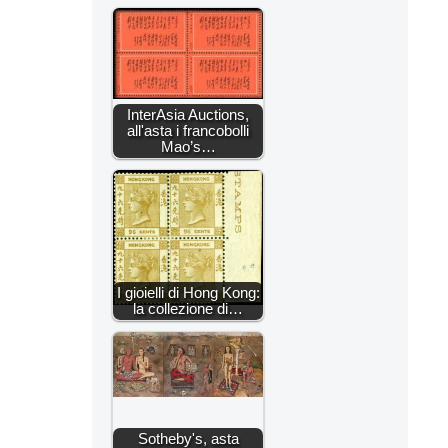
InterAsia Auctions,
all'asta i francobolli
Mao’s…
I gioielli di Hong Kong:
la collezione di…
Sotheby's, asta