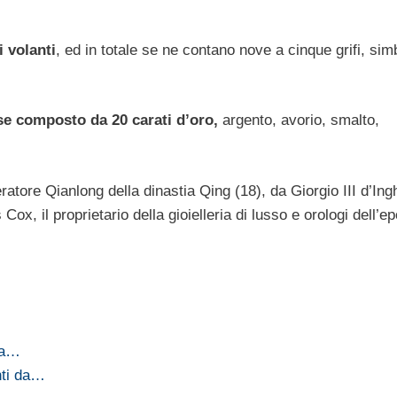
i volanti
, ed in totale se ne contano nove a cinque grifi, sim
se composto da 20 carati d’oro,
argento, avorio, smalto,
tore Qianlong della dinastia Qing (18), da Giorgio III d’Ingh
ox, il proprietario della gioielleria di lusso e orologi dell’e
a a…
nti da…