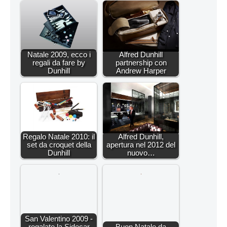
Natale 2009, ecco i
Alfred Dunhill
regali da fare by
partnership con
Dunhill
Andrew Harper
Regalo Natale 2010: il
Alfred Dunhill,
set da croquet della
apertura nel 2012 del
Dunhill
nuovo…
San Valentino 2009 -
regalate la Sidecar
Buon Natale da