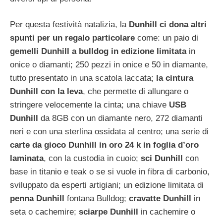
Per questa festività natalizia, la
Dunhill ci dona altri
spunti per un regalo particolare
come: un paio di
gemelli Dunhill a bulldog in edizione limitata
in
onice o diamanti; 250 pezzi in onice e 50 in diamante,
tutto presentato in una scatola laccata;
la cintura
Dunhill con la leva
, che permette di allungare o
stringere velocemente la cinta; una chiave
USB
Dunhill
da 8GB con un diamante nero, 272 diamanti
neri e con una sterlina ossidata al centro; una serie di
carte da gioco Dunhill in oro 24 k in foglia d’oro
laminata
, con la custodia in cuoio;
sci Dunhill
con
base in titanio e teak o se si vuole in fibra di carbonio,
sviluppato da esperti artigiani; un edizione limitata di
penna Dunhill
fontana Bulldog;
cravatte Dunhill
in
seta o cachemire;
sciarpe Dunhill
in cachemire o