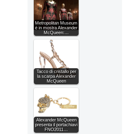
Metropolitan Museum
è in mostra Alexander
McQueen:…
Tacco di cristallo per
la scarpa Alexander
McQueen
Alexander McQueen
presenta il portachiavi
FNO2011…