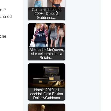
le è
Costumi da bagno
2009 - Dolce &
vana ed
Gabbana,…
 che
Alexander McQueen,
si è celebrata ieri la
Britain…
Natale 2010: gli
occhiali Gold Edition
Dolce&Gabbana