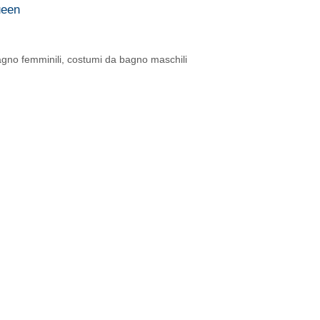
ueen
gno femminili
,
costumi da bagno maschili