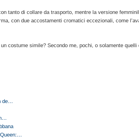
con tanto di collare da trasporto, mentre la versione femmini
forma, con due accostamenti cromatici eccezionali, come l’a
on un costume simile? Secondo me, pochi, o solamente quelli
on de…
in…
abbana
McQueen:…