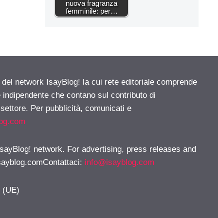
nuova fragranza
femminile: per…
e del network IsayBlog! la cui rete editoriale comprende
e indipendente che contano sul contributo di
 settore. Per pubblicità, comunicati e
log.com
 IsayBlog! network. For advertising, press releases and
sayblog.comContattaci
:
info@isayblog.com
y (UE)