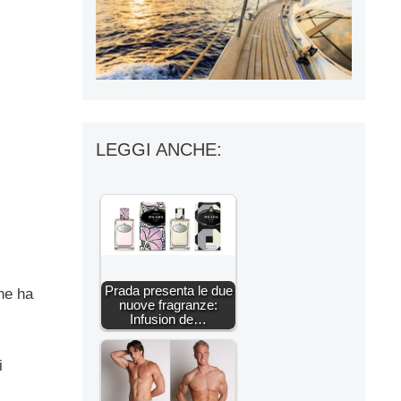
LEGGI ANCHE:
Prada presenta le due
he ha
nuove fragranze:
Infusion de…
i