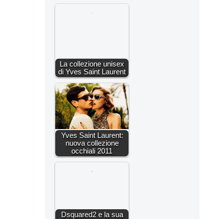
La collezione unisex
di Yves Saint Laurent
Yves Saint Laurent:
nuova collezione
occhiali 2011
Dsquared2 e la sua