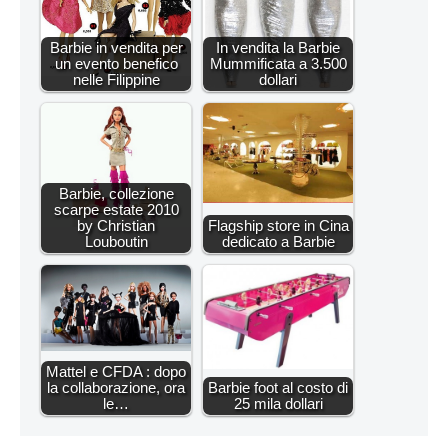
Barbie in vendita per
In vendita la Barbie
un evento benefico
Mummificata a 3.500
nelle Filippine
dollari
Barbie, collezione
scarpe estate 2010
by Christian
Flagship store in Cina
Louboutin
dedicato a Barbie
Mattel e CFDA : dopo
la collaborazione, ora
Barbie foot al costo di
le…
25 mila dollari