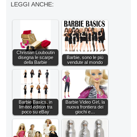
LEGGI ANCHE:
Christian Louboutin
disegna le scarpe
Barbie, sono le più
della Barbie
vendute al mondo
Barbie Basics, in
Barbie Video Girl, la
limited edition tra
nuova frontiera dei
poco su eBay
giochi e…