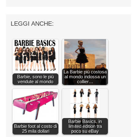
LEGGI ANCHE:
La Barbie più costosa
Barbie, sono le più
al mondo indossa un
vendute al mondo
collier…
Barbie Basics, in
Barbie foot al costo di
limited edition tra
25 mila dollari
poco su eBay