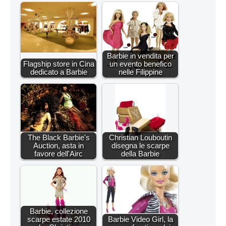
Barbie in vendita per
Flagship store in Cina
un evento benefico
dedicato a Barbie
nelle Filippine
The Black Barbie's
Christian Louboutin
Auction, asta in
disegna le scarpe
favore dell'Airc
della Barbie
Barbie, collezione
scarpe estate 2010
Barbie Video Girl, la