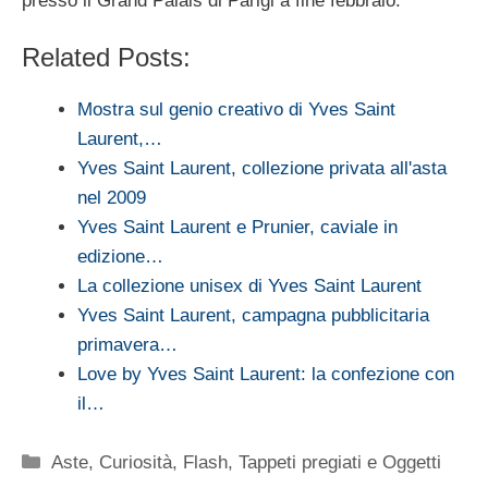
presso il Grand Palais di Parigi a fine febbraio.
Related Posts:
Mostra sul genio creativo di Yves Saint
Laurent,…
Yves Saint Laurent, collezione privata all'asta
nel 2009
Yves Saint Laurent e Prunier, caviale in
edizione…
La collezione unisex di Yves Saint Laurent
Yves Saint Laurent, campagna pubblicitaria
primavera…
Love by Yves Saint Laurent: la confezione con
il…
Categorie
Aste
,
Curiosità
,
Flash
,
Tappeti pregiati e Oggetti