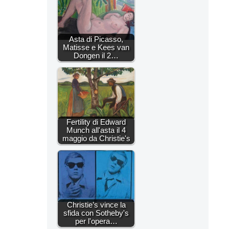
Asta di Picasso,
Matisse e Kees van
Dongen il 2…
Fertility di Edward
Munch all'asta il 4
maggio da Christie's
Christie’s vince la
sfida con Sotheby's
per l'opera…