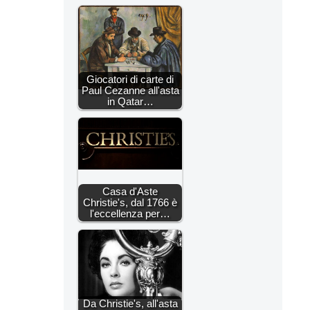
Giocatori di carte di
Paul Cezanne all'asta
in Qatar…
Casa d'Aste
Christie's, dal 1766 è
l'eccellenza per…
Da Christie's, all'asta