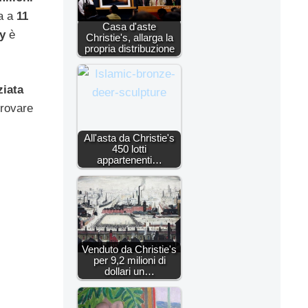
ta a
11
Casa d'aste
y
è
Christie's, allarga la
propria distribuzione
ziata
trovare
All'asta da Christie's
450 lotti
appartenenti…
Venduto da Christie's
per 9,2 milioni di
dollari un…