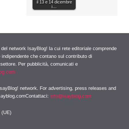
il 13 e 14 dicembre
i…
e del network IsayBlog! la cui rete editoriale comprende
e indipendente che contano sul contributo di
 settore. Per pubblicità, comunicati e
log.com
 IsayBlog! network. For advertising, press releases and
sayblog.comContattaci
:
info@isayblog.com
y (UE)