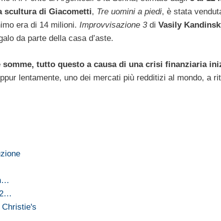
a scultura di Giacometti
,
Tre uomini a piedi
, è stata vendu
imo era di 14 milioni.
Improvvisazione 3
di
Vasily Kandinsk
galo da parte della casa d’aste.
 somme, tutto questo a causa di una crisi finanziaria ini
eppur lentamente, uno dei mercati più redditizi al mondo, a ri
uzione
un…
l 2…
 Christie's