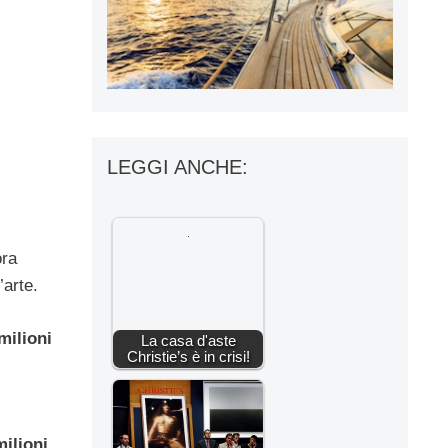
LEGGI ANCHE:
ra
’arte.
milioni
La casa d'aste
Christie’s è in crisi!
milioni