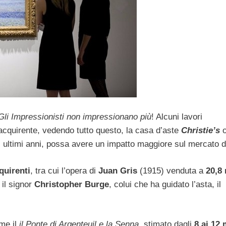
Gli Impressionisti non impressionano più
! Alcuni lavori
acquirente, vedendo tutto questo, la casa d’aste
Christie’s
o
i ultimi anni, possa avere un impatto maggiore sul mercato d
quirenti
, tra cui l’opera di
Juan Gris
(1915) venduta a
20,8 
 il signor
Christopher Burge
, colui che ha guidato l’asta, il
ome il
il Ponte di Argenteuil e la Senna
, stimato dagli
8 ai 12 