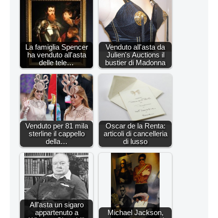
La famiglia Spencer
Venduto all'asta da
ha venduto all'asta
Julien's Auctions il
delle tele…
bustier di Madonna
Venduto per 81 mila
Oscar de la Renta:
sterline il cappello
articoli di cancelleria
della…
di lusso
All'asta un sigaro
appartenuto a
Michael Jackson,