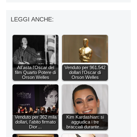
LEGGI ANCHE:
All'asta l'Oscar del
Venduto per 961.542
film Quarto Potere di
dollari l'Oscar di
Orson Welles
Orson Welles
Venduto per 362 mila
Kim Kardashian: si
dollari, l'abito firmato
aggiudica i tre
Dior…
bracciali durante…