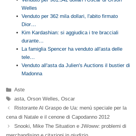
Welles
Venduto per 362 mila dollari, l'abito firmato
Dior…
Kim Kardashian: si aggiudica i tre bracciali
durante…
La famiglia Spencer ha venduto all'asta delle
tele…
Venduto all'asta da Julien's Auctions il bustier di
Madonna
Categorie
Aste
Tag
asta
,
Orson Welles
,
Oscar
Ristorante Al Graspo de Ua: menù speciale per la
cena di Natale e il cenone di Capodanno 2012
Snooki, Mike The Situation e JWoww: problemi di
merchandising e citazioni in giudizio