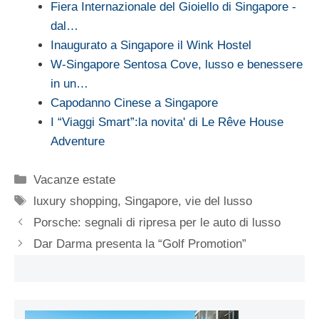
Fiera Internazionale del Gioiello di Singapore -
dal…
Inaugurato a Singapore il Wink Hostel
W-Singapore Sentosa Cove, lusso e benessere
in un…
Capodanno Cinese a Singapore
I “Viaggi Smart”:la novita' di Le Rêve House
Adventure
Categorie
Vacanze estate
Tag
luxury shopping
,
Singapore
,
vie del lusso
Porsche: segnali di ripresa per le auto di lusso
Dar Darma presenta la “Golf Promotion”