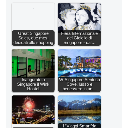
Great Singapore
Fiera Internazionale
Sales, due mesi
del Gioiello di
dedicati allo shopping
Singapore - dal…
Inaugurato a
W-Singapore Sentosa
Singapore il Wink
Cove, lusso e
Hostel
benessere in un…
I “Viaggi Smart”:la