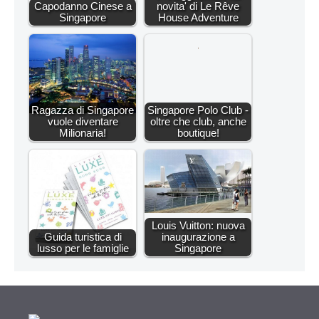
Capodanno Cinese a
novita' di Le Rêve
Singapore
House Adventure
Ragazza di Singapore
Singapore Polo Club -
vuole diventare
oltre che club, anche
Milionaria!
boutique!
Louis Vuitton: nuova
Guida turistica di
inaugurazione a
lusso per le famiglie
Singapore